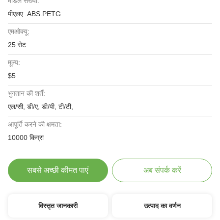
मॉडल संख्या:
पीएलए .ABS.PETG
एमओक्यू:
25 सेट
मूल्य:
$5
भुगतान की शर्तें:
एल/सी, डी/ए, डी/पी, टी/टी,
आपूर्ति करने की क्षमता:
10000 किग्रा
सबसे अच्छी कीमत पाएं
अब संपर्क करें
विस्तृत जानकारी
उत्पाद का वर्णन