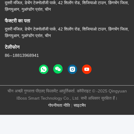
दूसरी मंजिल, डेचेंग टेक्नोलॉजी पार्क, 42 शिलोंग रोड, शिजियाओ टाउन, क़िंगचेंग जिला,
क़िंगयुआन, गुआंग्डोंग प्रांत, चीन
फैक्टरी का पता
दूसरी मंजिल, डेचेंग टेक्नोलॉजी पार्क, 42 शिलोंग रोड, शिजियाओ टाउन, क़िंगचेंग जिला,
क़िंगयुआन, गुआंग्डोंग प्रांत, चीन
टेलीफोन
86--18813968941
चीन अच्छी गुणवत्ता पीएलए फिलामेंट आपूर्तिकर्ता. कॉपीराइट © -2025 Qingyuan
IBoss Smart Technology Co., Ltd. सभी अधिकार सुरक्षित हैं।
गोपनीयता नीति
|
साइटमैप