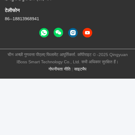
टेलीफोन
86--18813968941
चीन अच्छी गुणवत्ता पीएलए फिलामेंट आपूर्तिकर्ता. कॉपीराइट © -2025 Qingyuan
IBoss Smart Technology Co., Ltd. सभी अधिकार सुरक्षित हैं।
गोपनीयता नीति
|
साइटमैप