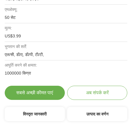
एमओक्यू:
50 सेट
मूल्य:
US$3.99
भुगतान की शर्तें:
एल/सी, डी/ए, डी/पी, टी/टी,
आपूर्ति करने की क्षमता:
1000000 किग्रा
सबसे अच्छी कीमत पाएं
अब संपर्क करें
विस्तृत जानकारी
उत्पाद का वर्णन