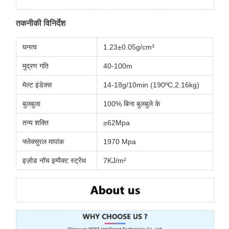
तकनीकी विनिर्देश
घनत्व
1.23±0.05g/cm³
मुद्रण गति
40-100m
मेल्ट इंडेक्स
14-18g/10min (190ºC,2.16kg)
बुलबुला
100% बिना बुलबुले के
तन्य शक्ति
≥62Mpa
फ्लेक्सुरल मापांक
1970 Mpa
इज़ोड नॉच इम्पैक्ट स्ट्रेंथ
7KJ/m²