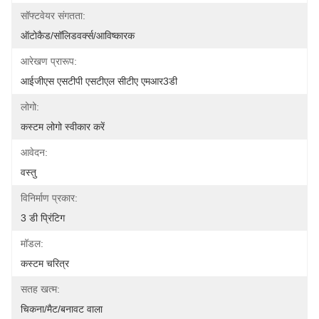
सॉफ्टवेयर संगतता:
ऑटोकैड/सॉलिडवर्क्स/आविष्कारक
आरेखण प्रारूप:
आईजीएस एसटीपी एसटीएल सीटीए एमआर3डी
लोगो:
कस्टम लोगो स्वीकार करें
आवेदन:
वस्तु
विनिर्माण प्रकार:
3 डी प्रिंटिग
मॉडल:
कस्टम चरित्र
सतह खत्म:
चिकना/मैट/बनावट वाला