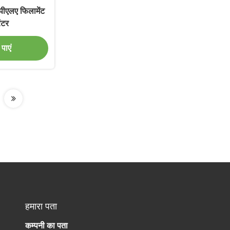
क पीएलए फिलामेंट
ंटर
पाएं
हमारा पता
कम्पनी का पता