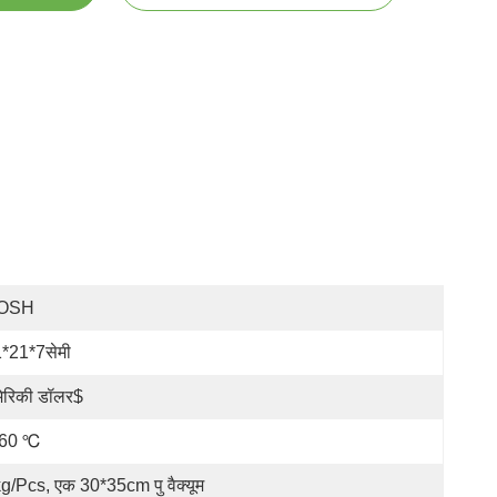
OSH
*21*7सेमी
ेरिकी डॉलर$
-60 ℃
g/pcs, एक 30*35cm पु वैक्यूम 