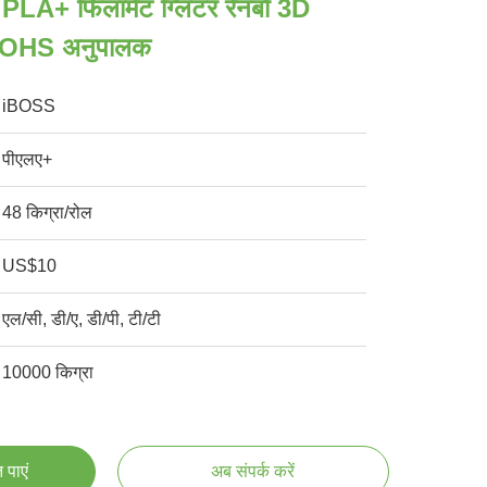
थ PLA+ फिलामेंट ग्लिटर रेनबो 3D
ंट ROHS अनुपालक
iBOSS
पीएलए+
48 किग्रा/रोल
US$10
एल/सी, डी/ए, डी/पी, टी/टी
10000 किग्रा
 पाएं
अब संपर्क करें