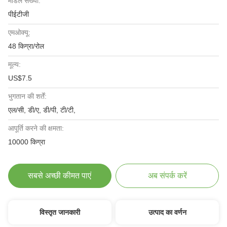
मॉडल संख्या:
पीईटीजी
एमओक्यू:
48 किग्रा/रोल
मूल्य:
US$7.5
भुगतान की शर्तें:
एल/सी, डी/ए, डी/पी, टी/टी,
आपूर्ति करने की क्षमता:
10000 किग्रा
सबसे अच्छी कीमत पाएं
अब संपर्क करें
विस्तृत जानकारी
उत्पाद का वर्णन