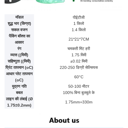
मॉडल
पीईटीजी
शुद्ध भार (किग्रा)
1 किलो
सकल वजन
1.4 किलो
पैकिंग बॉक्स का
21*21*7CM
आकार
रंग
चमकती मिंट हरी
व्यास ((मिमी)
1.75 मिमी
सहिष्णुता ((मिमी)
±0.02 मिमी
प्रिंट तापमान (oC)
220-250 डिग्री सेल्सियस
आधार प्लेट तापमान
60°C
(oC)
मुद्रण गति
50-100 मीटर
बबल
100% बिना बुलबुले के
लाइन की लंबाई (Ø
1.75mm=330m
1.75±0.2mm)