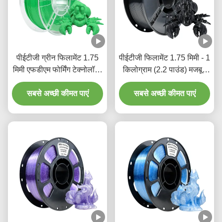
पीईटीजी ग्रीन फिलामेंट 1.75
पीईटीजी फिलामेंट 1.75 मिमी - 1
मिमी एफडीएम फोर्मिंग टेक्नोलॉजी
किलोग्राम (2.2 पाउंड) मजबूत
3 डी प्रिंटिंग फिलामेंट
पीईटीजी 3 डी प्रिंटर
सबसे अच्छी कीमत पाएं
फिलामेंट,1.75 मिमी आयामी
सबसे अच्छी कीमत पाएं
सटीकता +/- 0.02 मिमी, 320
मीटर, पीईटीजी ब्लैक