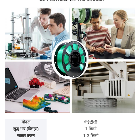
मॉडल
पीईटीजी
शुद्ध भार (किग्रा)
1 किलो
सकल वजन
1.3 किलो