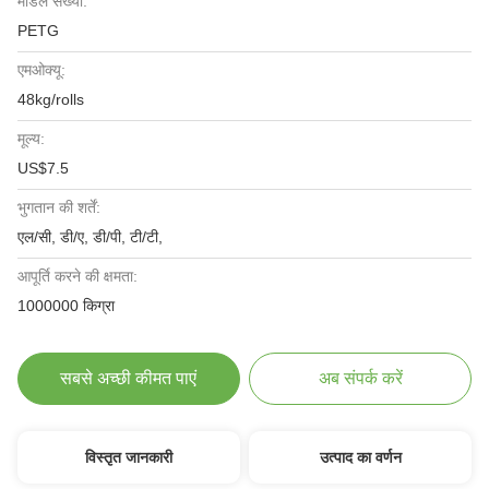
मॉडल संख्या:
PETG
एमओक्यू:
48kg/rolls
मूल्य:
US$7.5
भुगतान की शर्तें:
एल/सी, डी/ए, डी/पी, टी/टी,
आपूर्ति करने की क्षमता:
1000000 किग्रा
सबसे अच्छी कीमत पाएं
अब संपर्क करें
विस्तृत जानकारी
उत्पाद का वर्णन