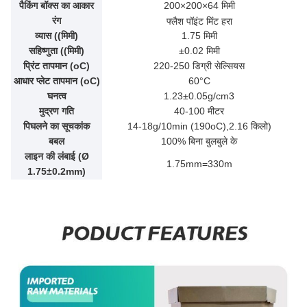
पैकिंग बॉक्स का आकार
200×200×64 मिमी
रंग
फ्लैश पॉइंट मिंट हरा
व्यास ((मिमी)
1.75 मिमी
सहिष्णुता ((मिमी)
±0.02 मिमी
प्रिंट तापमान (oC)
220-250 डिग्री सेल्सियस
आधार प्लेट तापमान (oC)
60°C
घनत्व
1.23±0.05g/cm3
मुद्रण गति
40-100 मीटर
पिघलने का सूचकांक
14-18g/10min (190oC),2.16 किलो)
बबल
100% बिना बुलबुले के
लाइन की लंबाई (Ø
1.75mm=330m
1.75±0.2mm)