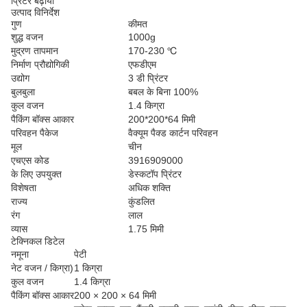
प्रिंटर बढ़ाया
उत्पाद विनिर्देश
गुण
कीमत
शुद्ध वजन
1000g
मुद्रण तापमान
170-230 ℃
निर्माण प्रौद्योगिकी
एफडीएम
उद्योग
3 डी प्रिंटर
बुलबुला
बबल के बिना 100%
कुल वजन
1.4 किग्रा
पैकिंग बॉक्स आकार
200*200*64 मिमी
परिवहन पैकेज
वैक्यूम पैक्ड कार्टन परिवहन
मूल
चीन
एचएस कोड
3916909000
के लिए उपयुक्त
डेस्कटॉप प्रिंटर
विशेषता
अधिक शक्ति
राज्य
कुंडलित
रंग
लाल
व्यास
1.75 मिमी
टेक्निकल डिटेल
नमूना
पेटी
नेट वजन / किग्रा)
1 किग्रा
कुल वजन
1.4 किग्रा
पैकिंग बॉक्स आकार
200 × 200 × 64 मिमी