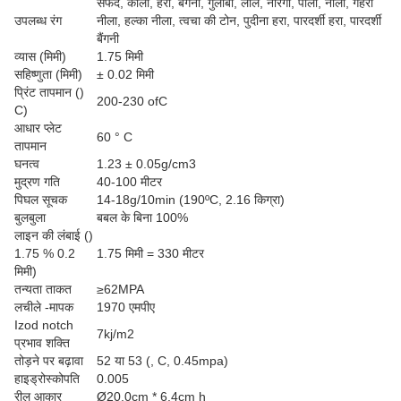
सफेद, काला, हरा, बैंगनी, गुलाबी, लाल, नारंगी, पीला, नीला, गहरा
उपलब्ध रंग
नीला, हल्का नीला, त्वचा की टोन, पुदीना हरा, पारदर्शी हरा, पारदर्शी
बैंगनी
व्यास (मिमी)
1.75 मिमी
सहिष्णुता (मिमी)
± 0.02 मिमी
प्रिंट तापमान ()
200-230 ofC
C)
आधार प्लेट
60 ° C
तापमान
घनत्व
1.23 ± 0.05g/cm3
मुद्रण गति
40-100 मीटर
पिघल सूचक
14-18g/10min (190ºC, 2.16 किग्रा)
बुलबुला
बबल के बिना 100%
लाइन की लंबाई ()
1.75 % 0.2
1.75 मिमी = 330 मीटर
मिमी)
तन्यता ताकत
≥62MPA
लचीले -मापक
1970 एमपीए
Izod notch
7kj/m2
प्रभाव शक्ति
तोड़ने पर बढ़ावा
52 या 53 (, C, 0.45mpa)
हाइड्रोस्कोपति
0.005
रील आकार
Ø20.0cm * 6.4cm h