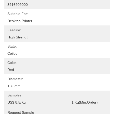
3916909000
Suitable For:
Desktop Printer
Feature:
High Strength
State:
Coiled
Color:
Red
Diameter:
1.75mm
Samples:
US$ 8.5/kg                                             1 Kg(Min.Order)                                                                                   
|                                                                                      
Request Sample