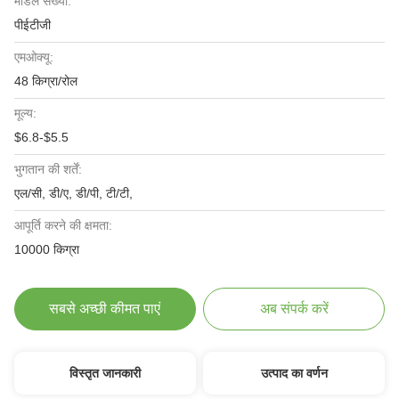
मॉडल संख्या:
पीईटीजी
एमओक्यू:
48 किग्रा/रोल
मूल्य:
$6.8-$5.5
भुगतान की शर्तें:
एल/सी, डी/ए, डी/पी, टी/टी,
आपूर्ति करने की क्षमता:
10000 किग्रा
सबसे अच्छी कीमत पाएं
अब संपर्क करें
विस्तृत जानकारी
उत्पाद का वर्णन