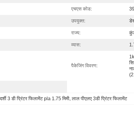
एचएस कोड:
3
उपयुक्त:
डे
राज्य:
कु
व्यास:
1.
1k
सि
पैकेजिंग विवरण:
ना
(2
दर्शी 3 डी प्रिंटर फिलामेंट pla 1.75 मिमी
, 
लाल पीएलए 3डी प्रिंटर फिलामेंट