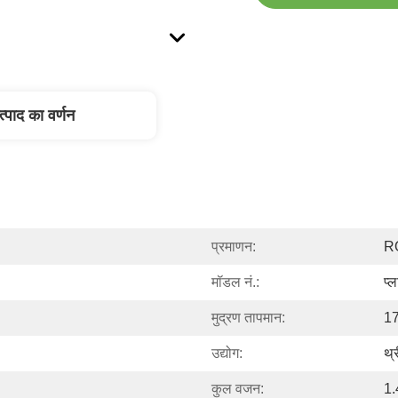
त्पाद का वर्णन
प्रमाणन:
R
मॉडल नं.:
प्ल
मुद्रण तापमान:
1
उद्योग:
थ्र
कुल वजन:
1.