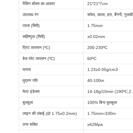
पैकिंग बॉक्स का आकार
21*21*7cm
उपलब्ध रंग
सफेद, काला, हरा, बैंगनी, गुलाबी,
व्यास (मिमी)
1.75mm
सहिष्णुता (मिमी)
±0.02mm
प्रिंट तापमान (ºC)
200-230ºC
बेस प्लेट तापमान (ºC)
60ºC
घनत्व
1.23±0.05g/cm3
मुद्रण गति
40-100m
मेल्ट इंडेक्स
14-18g/10min (190ºC,2.
बुलबुला
100% बिना बुलबुला
लाइन की लंबाई (Ø 1.75±0.2mm)
1.75mm=330m
तन्य शक्ति
≥62Mpa