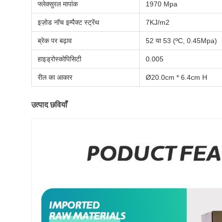
फ्लेक्सुरल मापांक
1970 Mpa
इज़ोड नॉच इम्पैक्ट स्ट्रेंथ
7KJ/m2
ब्रेक पर बढ़ाव
52 या 53 (ºC, 0.45Mpa)
हाइड्रोस्कोपिसिटी
0.005
रील का आकार
Ø20.0cm * 6.4cm H
उत्पाद छवियाँ