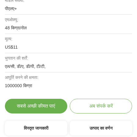
मॉडल संख्या:
पीएलए+
एमओक्यू:
48 किग्रा/रोल
मूल्य:
US$11
भुगतान की शर्तें:
एल/सी, डी/ए, डी/पी, टी/टी,
आपूर्ति करने की क्षमता:
1000000 किग्रा
सबसे अच्छी कीमत पाएं
अब संपर्क करें
विस्तृत जानकारी
उत्पाद का वर्णन