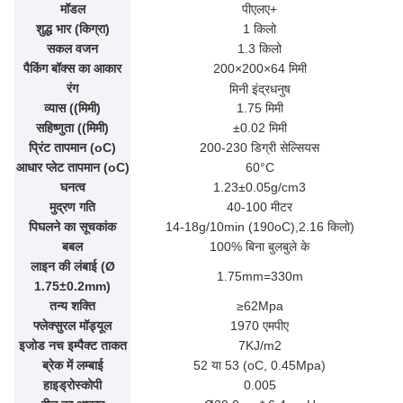
मॉडल
पीएलए+
शुद्ध भार (किग्रा)
1 किलो
सकल वजन
1.3 किलो
पैकिंग बॉक्स का आकार
200×200×64 मिमी
रंग
मिनी इंद्रधनुष
व्यास ((मिमी)
1.75 मिमी
सहिष्णुता ((मिमी)
±0.02 मिमी
प्रिंट तापमान (oC)
200-230 डिग्री सेल्सियस
आधार प्लेट तापमान (oC)
60°C
घनत्व
1.23±0.05g/cm3
मुद्रण गति
40-100 मीटर
पिघलने का सूचकांक
14-18g/10min (190oC),2.16 किलो)
बबल
100% बिना बुलबुले के
लाइन की लंबाई (Ø
1.75mm=330m
1.75±0.2mm)
तन्य शक्ति
≥62Mpa
फ्लेक्सुरल मॉड्यूल
1970 एमपीए
इजोड नच इम्पैक्ट ताकत
7KJ/m2
ब्रेक में लम्बाई
52 या 53 (oC, 0.45Mpa)
हाइड्रोस्कोपी
0.005