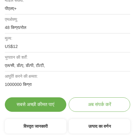
मॉडल संख्या:
पीएलए+
एमओक्यू:
48 किग्रा/रोल
मूल्य:
US$12
भुगतान की शर्तें:
एल/सी, डी/ए, डी/पी, टी/टी,
आपूर्ति करने की क्षमता:
1000000 किग्रा
सबसे अच्छी कीमत पाएं
अब संपर्क करें
विस्तृत जानकारी
उत्पाद का वर्णन