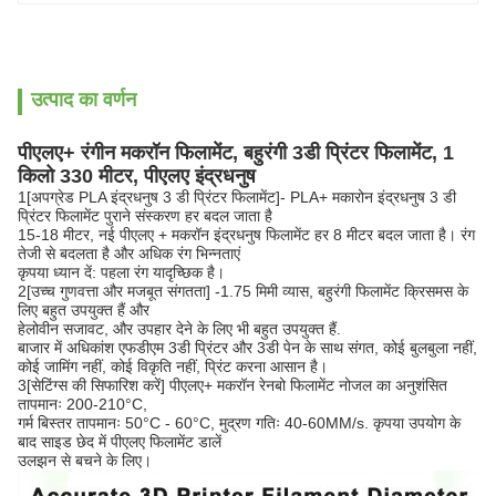
उत्पाद का वर्णन
पीएलए+ रंगीन मकरॉन फिलामेंट, बहुरंगी 3डी प्रिंटर फिलामेंट, 1
किलो 330 मीटर, पीएलए इंद्रधनुष
1[अपग्रेड PLA इंद्रधनुष 3 डी प्रिंटर फिलामेंट]- PLA+ मकारोन इंद्रधनुष 3 डी
प्रिंटर फिलामेंट पुराने संस्करण हर बदल जाता है
15-18 मीटर, नई पीएलए + मकरॉन इंद्रधनुष फिलामेंट हर 8 मीटर बदल जाता है। रंग
तेजी से बदलता है और अधिक रंग भिन्नताएं
कृपया ध्यान दें: पहला रंग यादृच्छिक है।
2[उच्च गुणवत्ता और मजबूत संगतता] -1.75 मिमी व्यास, बहुरंगी फिलामेंट क्रिसमस के
लिए बहुत उपयुक्त हैं और
हेलोवीन सजावट, और उपहार देने के लिए भी बहुत उपयुक्त हैं.
बाजार में अधिकांश एफडीएम 3डी प्रिंटर और 3डी पेन के साथ संगत, कोई बुलबुला नहीं,
कोई जामिंग नहीं, कोई विकृति नहीं, प्रिंट करना आसान है।
3[सेटिंग्स की सिफारिश करें] पीएलए+ मकरॉन रेनबो फिलामेंट नोजल का अनुशंसित
तापमानः 200-210°C,
गर्म बिस्तर तापमानः 50°C - 60°C, मुद्रण गतिः 40-60MM/s. कृपया उपयोग के
बाद साइड छेद में पीएलए फिलामेंट डालें
उलझन से बचने के लिए।