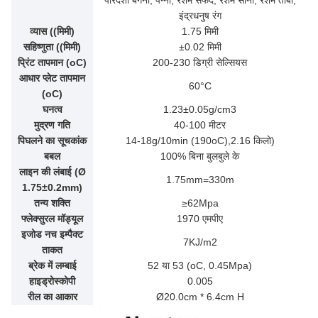
पारदर्शी बैंगनी, पन्ना, रेशम सफेद, रेशम सोना, रेशम तांबा,
इंद्रधनुष रंग
व्यास ((मिमी)
1.75 मिमी
सहिष्णुता ((मिमी)
±0.02 मिमी
प्रिंट तापमान (oC)
200-230 डिग्री सेल्सियस
आधार प्लेट तापमान
60°C
(oC)
घनत्व
1.23±0.05g/cm3
मुद्रण गति
40-100 मीटर
पिघलने का सूचकांक
14-18g/10min (190oC),2.16 किलो)
बबल
100% बिना बुलबुले के
लाइन की लंबाई (Ø
1.75mm=330m
1.75±0.2mm)
तन्य शक्ति
≥62Mpa
फ्लेक्सुरल मॉड्यूल
1970 एमपीए
इजोड नच इम्पैक्ट
7KJ/m2
ताकत
ब्रेक में लम्बाई
52 या 53 (oC, 0.45Mpa)
हाइड्रोस्कोपी
0.005
रील का आकार
Ø20.0cm * 6.4cm H