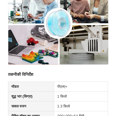
तकनीकी विनिर्देश
मॉडल
पीएलए+
शुद्ध भार (किग्रा)
1 किलो
सकल वजन
1.3 किलो