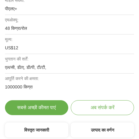
मॉडल संख्या:
पीएलए+
एमओक्यू:
48 किग्रा/रोल
मूल्य:
US$12
भुगतान की शर्तें:
एल/सी, डी/ए, डी/पी, टी/टी,
आपूर्ति करने की क्षमता:
1000000 किग्रा
सबसे अच्छी कीमत पाएं
अब संपर्क करें
विस्तृत जानकारी
उत्पाद का वर्णन