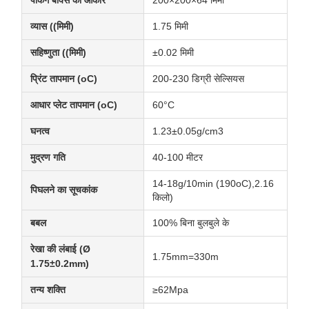
पैकिंग बॉक्स का आकार
200×200×64 मिमी
व्यास ((मिमी)
1.75 मिमी
सहिष्णुता ((मिमी)
±0.02 मिमी
प्रिंट तापमान (oC)
200-230 डिग्री सेल्सियस
आधार प्लेट तापमान (oC)
60°C
घनत्व
1.23±0.05g/cm3
मुद्रण गति
40-100 मीटर
14-18g/10min (190oC),2.16
पिघलने का सूचकांक
किलो)
बबल
100% बिना बुलबुले के
रेखा की लंबाई (Ø
1.75mm=330m
1.75±0.2mm)
तन्य शक्ति
≥62Mpa