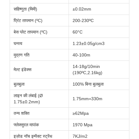
सहिष्णुता (मिमी)
±0.02mm
प्रिंट तापमान (ºC)
200-230ºC
बेस प्लेट तापमान (ºC)
60°C
घनत्व
1.23±0.05g/cm3
मुद्रण गति
40-100m
14-18g/10min
मेल्ट इंडेक्स
(190ºC,2.16kg)
बुलबुला
100% बिना बुलबुला
लाइन की लंबाई (Ø
1.75mm=330m
1.75±0.2mm)
तन्य शक्ति
≥62Mpa
फ्लेक्सुरल मापांक
1970 Mpa
इज़ोड नॉच इम्पैक्ट स्ट्रेंथ
7KJ/m2