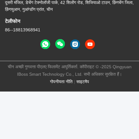
दूसरी मंजिल, डेचेंग टेक्नोलॉजी पार्क, 42 शिलोंग रोड, शिजियाओ टाउन, क़िंगचेंग जिला,
क़िंगयुआन, गुआंग्डोंग प्रांत, चीन
टेलीफोन
86--18813968941
चीन अच्छी गुणवत्ता पीएलए फिलामेंट आपूर्तिकर्ता. कॉपीराइट © -2025 Qingyuan
IBoss Smart Technology Co., Ltd. सभी अधिकार सुरक्षित हैं।
गोपनीयता नीति
|
साइटमैप