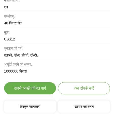
मॉडल संख्या:
प्ला
एमओक्यू:
48 किग्रा/रोल
मूल्य:
US$12
भुगतान की शर्तें:
एल/सी, डी/ए, डी/पी, टी/टी,
आपूर्ति करने की क्षमता:
1000000 किग्रा
सबसे अच्छी कीमत पाएं
अब संपर्क करें
विस्तृत जानकारी
उत्पाद का वर्णन