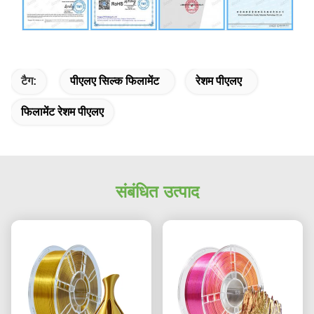
टैग:
पीएलए सिल्क फिलामेंट
रेशम पीएलए
फिलामेंट रेशम पीएलए
संबंधित उत्पाद