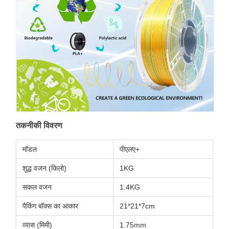
तकनीकी विवरण
मॉडल
पीएलए+
शुद्ध वजन (किलो)
1KG
सकल वजन
1.4KG
पैकिंग बॉक्स का आकार
21*21*7cm
व्यास (मिमी)
1.75mm