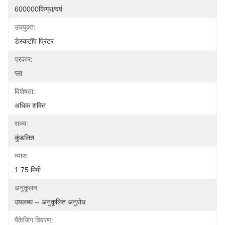
600000किग्रा/वर्ष
उपयुक्त:
डेस्कटॉप प्रिंटर
प्रकार:
प्ला
विशेषता:
अधिक शक्ति
राज्य:
कुंडलित
व्यास:
1.75 मिमी
अनुकूलन:
उपलब्ध -- अनुकूलित अनुरोध
पैकेजिंग विवरण: