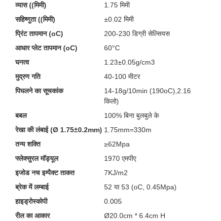
व्यास ((मिमी)
1.75 मिमी
सहिष्णुता ((मिमी)
±0.02 मिमी
प्रिंट तापमान (oC)
200-230 डिग्री सेल्सियस
आधार प्लेट तापमान (oC)
60°C
घनत्व
1.23±0.05g/cm3
मुद्रण गति
40-100 मीटर
पिघलने का सूचकांक
14-18g/10min (190oC),2.16
किलो)
बबल
100% बिना बुलबुले के
रेखा की लंबाई (Ø 1.75±0.2mm)
1.75mm=330m
तन्य शक्ति
≥62Mpa
फ्लेक्सुरल मॉड्यूल
1970 एमपीए
इजोड नच इम्पैक्ट ताकत
7KJ/m2
ब्रेक में लम्बाई
52 या 53 (oC, 0.45Mpa)
हाइड्रोस्कोपी
0.005
रील का आकार
Ø20.0cm * 6.4cm H