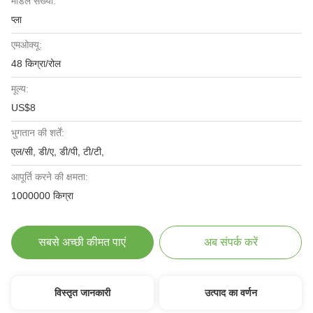
मॉडल संख्या:
प्ला
एमओक्यू:
48 किग्रा/रोल
मूल्य:
US$8
भुगतान की शर्तें:
एल/सी, डी/ए, डी/पी, टी/टी,
आपूर्ति करने की क्षमता:
1000000 किग्रा
सबसे अच्छी कीमत पाएं
अब संपर्क करें
विस्तृत जानकारी
उत्पाद का वर्णन