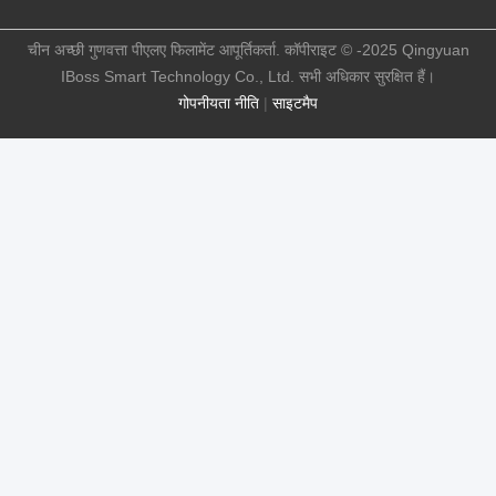
चीन अच्छी गुणवत्ता पीएलए फिलामेंट आपूर्तिकर्ता. कॉपीराइट © -2025 Qingyuan
IBoss Smart Technology Co., Ltd. सभी अधिकार सुरक्षित हैं।
गोपनीयता नीति
|
साइटमैप