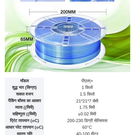
मॉडल
पीएलए+
शुद्ध भार (किग्रा)
1 किलो
सकल वजन
1.5 किलो
पैकिंग बॉक्स का आकार
21*21*7 सेमी
व्यास ((मिमी)
1.75 मिमी
सहिष्णुता ((मिमी)
±0.02 मिमी
प्रिंट तापमान (oC)
200-230 डिग्री सेल्सियस
आधार प्लेट तापमान (oC)
60°C
मुद्रण गति
40-100 मीटर