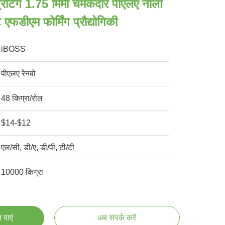
्रिंटिंग 1.75 मिमी चमकदार पीएलए नीला
एफडीएम फोर्मिंग प्रौद्योगिकी
iBOSS
पीएलए रेनबो
48 किग्रा/रोल
$14-$12
एल/सी, डी/ए, डी/पी, टी/टी
10000 किग्रा
 पाएं
अब संपर्क करें