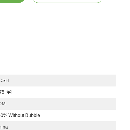
OSH
75 मिमी
DM
00% Without Bubble
hina