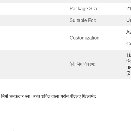
Package Size:
21
Suitable For:
Un
Available            
Customization:
|                                                                                       
C
1k
सि
पैकेजिंग विवरण:
ना
(2
 मिमी चमकदार प्ला
, 
उच्च शक्ति वाला ग्रीन पीएलए फिलामेंट